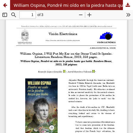
William Ospina, Pondré mi oído en la piedra hasta que hable. Random House, 2023, 358 páginas