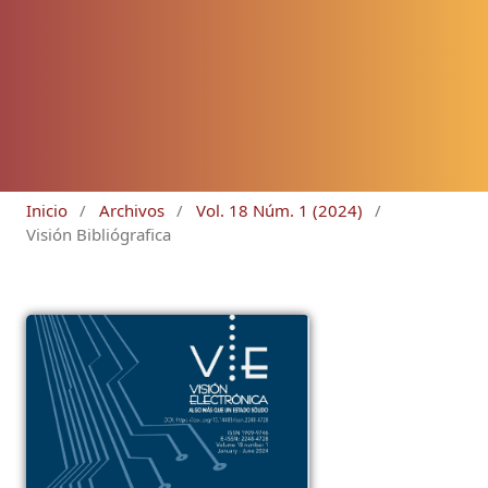
Inicio
/
Archivos
/
Vol. 18 Núm. 1 (2024)
/
Visión Bibliógrafica