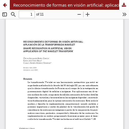
Reconocimiento de formas en visión artificial: aplicación de la transformada Wavelet