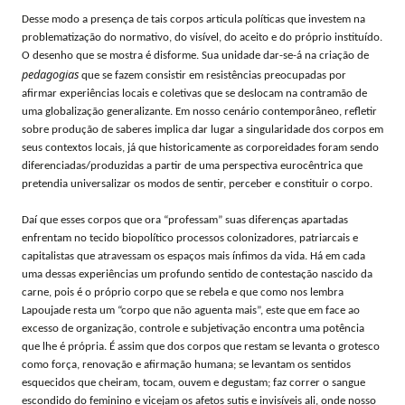
Desse modo a presença de tais corpos articula políticas que investem na
problematização do normativo, do visível, do aceito e do próprio instituído.
O desenho que se mostra é disforme. Sua unidade dar-se-á na criação de
pedagogias
que se fazem consistir em resistências preocupadas por
afirmar experiências locais e coletivas que se deslocam na contramão de
uma globalização generalizante. Em nosso cenário contemporâneo, refletir
sobre produção de saberes implica dar lugar a singularidade dos corpos em
seus contextos locais, já que historicamente as corporeidades foram sendo
diferenciadas/produzidas a partir de uma perspectiva eurocêntrica que
pretendia universalizar os modos de sentir, perceber e constituir o corpo.
Daí que esses corpos que ora “professam” suas diferenças apartadas
enfrentam no tecido biopolítico processos colonizadores, patriarcais e
capitalistas que atravessam os espaços mais ínfimos da vida. Há em cada
uma dessas experiências um profundo sentido de contestação nascido da
carne, pois é o próprio corpo que se rebela e que como nos lembra
Lapoujade resta um “corpo que não aguenta mais”, este que em face ao
excesso de organização, controle e subjetivação encontra uma potência
que lhe é própria. É assim que dos corpos que restam se levanta o grotesco
como força, renovação e afirmação humana; se levantam os sentidos
esquecidos que cheiram, tocam, ouvem e degustam; faz correr o sangue
escondido do feminino e vicejam os afetos sutis e invisíveis ali, onde nosso