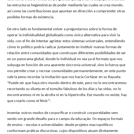
las estructuras hegemónicas de poder mediante las cuales se crea mundo,
así como las contribuciones que apuntan en dirección a comprender otras
posibles formas de existencia.
De otro lado es fundamental volver a preguntarnos sobre la forma de
operar la individualidad globalizada como única alternativa para vivir la
vida, con el fin de intentar agrietar estos sistemas universales, entendiendo
cómo lo político podría radicar justamente en instituir nuevas formas de
relación entre comunidades que construyan diferentes posibilidades de ser
en un panorama global, donde lo individual no sea ya el formato que nos
subyuga en función de una aparente sincronía universal, sino la fuerza que
nos permite crear y recrear comunidades permanentemente, en este punto
vale la pena recordar la invitación que nos hacía Cortázar en su Rayuela:
“Puede ser que haya otro mundo dentro de este, pero no lo encontraremos
recortando su silueta en el tumulto fabuloso de los días y las vidas, no lo
encontraremos ni en la atrofia ni en la hipertrofia. Ese mundo no existe, hay
que crearlo como el fénix”
1
.
Inventar outros modos de corporificar e construir corporeidades vem
sendo um grande desafio para o campo da educação. Os espaços formais
de ensino – escolas e universidades- desde projetos macropolíticos
conformam práticas discursivas, cujos dispositivos atuam diretamente