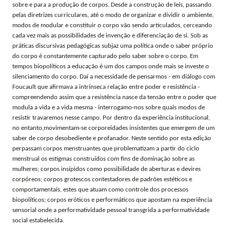
sobre e para a produção de corpos. Desde a construção de leis, passando
pelas diretrizes curriculares, até o modo de organizar e dividir o ambiente,
modos de modular e constituir o corpo vão sendo articulados, cerceando
cada vez mais as possibilidades de invenção e diferenciação de si. Sob as
práticas discursivas pedagógicas subjaz uma política onde o saber próprio
do corpo é constantemente capturado pelo saber sobre o corpo. Em
tempos biopolíticos a educação é um dos campos onde mais se investe o
silenciamento do corpo. Daí a necessidade de pensarmos - em diálogo com
Foucault que afirmava a intrínseca relação entre poder e resistência -
compreendendo assim que a resistência nasce da tensão entre o poder que
modula a vida e a vida mesma - interrogamo-nos sobre quais modos de
resistir travaremos nesse campo. Por dentro da experiência institucional,
no entanto,movimentam-se corporeidades insistentes que emergem de um
saber de corpo desobediente e profanador. Neste sentido por esta edição
perpassam corpos menstruantes que problematizam a partir do ciclo
menstrual os estigmas construídos com fins de dominação sobre as
mulheres; corpos insípidos como possibilidade de aberturas e devires
corpóreos; corpos grotescos contestadores de padrões estéticos e
comportamentais, estes que atuam como controle dos processos
biopolíticos; corpos eróticos e performáticos que apostam na experiência
sensorial onde a performatividade pessoal transgrida a performatividade
social estabelecida.