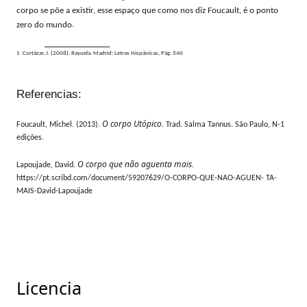
corpo se põe a existir, esse espaço que como nos diz Foucault, é o ponto
.
zero do mundo
1 Cortázar, J. (2008). Rayuela. Madrid: Letras Hispánicas, Pág. 540
Referencias:
O corpo Utópico
Foucault, Michel. (2013).
. Trad. Salma Tannus. São Paulo, N-1
edições.
O corpo que não aguenta mais
Lapoujade, David.
.
https://pt.scribd.com/document/59207629/O-CORPO-QUE-NAO-AGUEN- TA-
MAIS-David-Lapoujade
Licencia