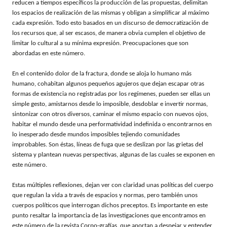
reducen a tiempos específicos la producción de las propuestas, delimitan
los espacios de realización de las mismas y obligan a simplificar al máximo
cada expresión. Todo esto basados en un discurso de democratización de
los recursos que, al ser escasos, de manera obvia cumplen el objetivo de
limitar lo cultural a su mínima expresión. Preocupaciones que son
abordadas en este número.
En el contenido dolor de la fractura, donde se aloja lo humano más
humano, cohabitan algunos pequeños agujeros que dejan escapar otras
formas de existencia no registradas por los regímenes, pueden ser ellas un
simple gesto, amistarnos desde lo imposible, desdoblar e invertir normas,
sintonizar con otros diversos, caminar el mismo espacio con nuevos ojos,
habitar el mundo desde una performatividad indefinida o encontrarnos en
lo inesperado desde mundos imposibles tejiendo comunidades
improbables. Son éstas, líneas de fuga que se deslizan por las grietas del
sistema y plantean nuevas perspectivas, algunas de las cuales se exponen en
este número.
Estas múltiples reflexiones, dejan ver con claridad unas políticas del cuerpo
que regulan la vida a través de espacios y normas, pero también unos
cuerpos políticos que interrogan dichos preceptos. Es importante en este
punto resaltar la importancia de las investigaciones que encontramos en
este número de la revista Corpo-grafías, que aportan a despejar y entender