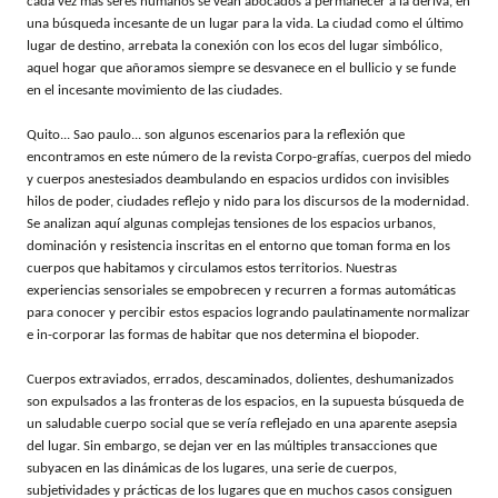
cada vez más seres humanos se vean abocados a permanecer a la deriva, en
una búsqueda incesante de un lugar para la vida. La ciudad como el último
lugar de destino, arrebata la conexión con los ecos del lugar simbólico,
aquel hogar que añoramos siempre se desvanece en el bullicio y se funde
en el incesante movimiento de las ciudades.
Quito... Sao paulo... son algunos escenarios para la reflexión que
encontramos en este número de la revista Corpo-grafías, cuerpos del miedo
y cuerpos anestesiados deambulando en espacios urdidos con invisibles
hilos de poder, ciudades reflejo y nido para los discursos de la modernidad.
Se analizan aquí algunas complejas tensiones de los espacios urbanos,
dominación y resistencia inscritas en el entorno que toman forma en los
cuerpos que habitamos y circulamos estos territorios. Nuestras
experiencias sensoriales se empobrecen y recurren a formas automáticas
para conocer y percibir estos espacios logrando paulatinamente normalizar
e in-corporar las formas de habitar que nos determina el biopoder.
Cuerpos extraviados, errados, descaminados, dolientes, deshumanizados
son expulsados a las fronteras de los espacios, en la supuesta búsqueda de
un saludable cuerpo social que se vería reflejado en una aparente asepsia
del lugar. Sin embargo, se dejan ver en las múltiples transacciones que
subyacen en las dinámicas de los lugares, una serie de cuerpos,
subjetividades y prácticas de los lugares que en muchos casos consiguen