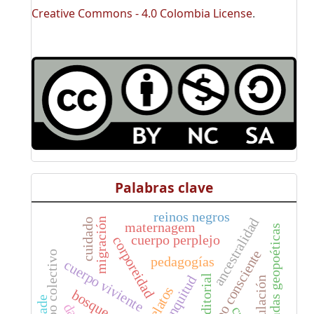
Creative Commons - 4.0 Colombia License
.
Palabras clave
reinos negros
ancestralidad
migración
cuidado
maternagem
encrucijadas geopoéticas
cuerpo perplejo
corporeidad
e
o
pedagogías
cuerpo viviente
editorial
blanquitud
speculación
bosque