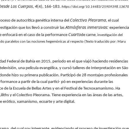
 Desde Los Cuerpos
4
,
(4), 166-183.
https://doi.org/10.14483/25909398.13670
Colectivo Pleorama
oceso de autocrítica genética interna del
, el cual
Atmósferas inmersivas:
estigación que los llevó a construir las
experiencia
Cuarto
se enfocará en el caso de la performance
de carne
, investigación del
endo paralelos con las nociones hegemónicas al respecto (Texto traducido por: Maru
dad Federal de Bahía en 2015, periodo en el que viajó haciendo residencias
 televisión, una película evangélica, y cursó talleres de Interpretación en São
 donde hizo su primera publicación. Participó de 28 montajes profesionales
formance a partir de la cual partici- pó en experiencias durante las
 de la Escuela de Bellas Artes y en el Festival de Tecnoxamanismo. Ha
iths y el Colectivo Pleorama. Tiene experiencia en las áreas de las artes,
e erótico, xamanismo, ecoarte y arte digital.
eorama, del cual soy integrante, evidenciando el proceso de investigación que