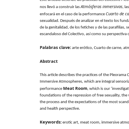
Atmósferas inmersivas
nos llevó a construir las
, la
Cuarto de c
enfocará en el caso de la performance
sexualidad. Después de analizar en el texto los funda
de la genitalidad, de los fetiches y de las parafilias
escandaloso del Colectivo, así como su perspectiva c
Palabras clave:
arte erótico, Cuarto de carne, a
Abstract
This article describes the practices of the Pleorama 
Immersive Atmospheres, which are integral sensorial 
Meat Room
performance
, which is our ‘investiga
foundations of the repression of free sexuality, the 
the process and the expectations of the most scandal
and health perspective.
Keywords:
erotic art, meat room, immersive atm