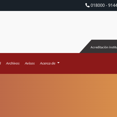
018000 - 914
Acreditación instit
l
Archivos
Avisos
Acerca de