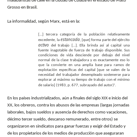
malabaristas de calle en la ciudad de Cuiabá en el estado de Mato
Grosso en Brasil.
La informalidad, según Marx, está en la:
[...] tercera categoría de la población relativamente
estancada
excedente, la
, [que] forma parte del ejército
activo
del trabajo [...]. Ella brinda así al capital una
fuente inagotable de fuerza de trabajo disponible. Sus
condiciones de vida desciende por debajo del nivel
normal de la clase trabajadora y es exactamente eso lo
que la convierte en una amplia base para ramos de
explotación específicas del capital [que se valen de la
necesidad del trabajador desempleado sostenerse para
explorar al máximo su tiempo de trabajo con el mínimo
de salario] (1983, p. 677, subrayado del autor)
.
1
En los países industrializados, aún a finales del siglo XIX e inicio del
XX, los obreros, contra los abusos de las empresas (largas jornadas
laborales, bajos sueldos y ausencia de derechos como vacaciones,
décimo tercer sueldo, descanso remunerado, entre otros) se
organizaron en sindicatos para ganar fuerzas y exigir del Estado y
de los propietarios de los medios de producción que aseguraran