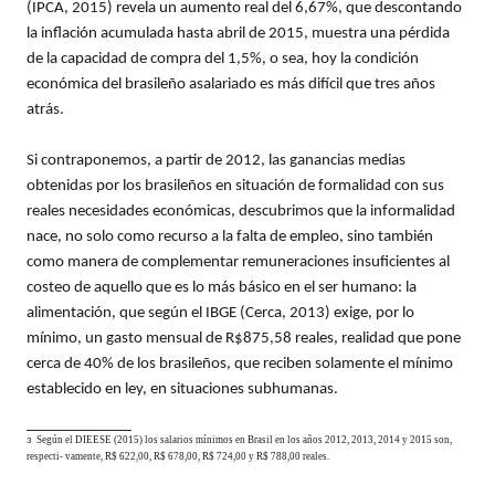
(IPCA, 2015) revela un aumento real del 6,67%, que descontando
la inflación acumulada hasta abril de 2015, muestra una pérdida
de la capacidad de compra del 1,5%, o sea, hoy la condición
económica del brasileño asalariado es más difícil que tres años
atrás.
Si contraponemos, a partir de 2012, las ganancias medias
obtenidas por los brasileños en situación de formalidad con sus
reales necesidades económicas, descubrimos que la informalidad
nace, no solo como recurso a la falta de empleo, sino también
como manera de complementar remuneraciones insuficientes al
costeo de aquello que es lo más básico en el ser humano: la
alimentación, que según el IBGE (Cerca, 2013) exige, por lo
mínimo, un gasto mensual de R$875,58 reales, realidad que pone
cerca de 40% de los brasileños, que reciben solamente el mínimo
establecido en ley, en situaciones subhumanas.
Según el DIEESE (2015) los salarios mínimos en Brasil en los años 2012, 2013, 2014 y 2015 son,
3
respecti- vamente, R$ 622,00, R$ 678,00, R$ 724,00 y R$ 788,00 reales.