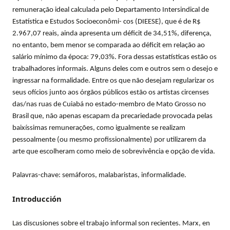
remuneração ideal calculada pelo Departamento Intersindical de
Estatística e Estudos Socioeconômi- cos (DIEESE), que é de R$
2.967,07 reais, ainda apresenta um déficit de 34,51%, diferença,
no entanto, bem menor se comparada ao déficit em relação ao
salário mínimo da época: 79,03%. Fora dessas estatísticas estão os
trabalhadores informais. Alguns deles com e outros sem o desejo e
ingressar na formalidade. Entre os que não desejam regularizar os
seus ofícios junto aos órgãos públicos estão os artistas circenses
das/nas ruas de Cuiabá no estado-membro de Mato Grosso no
Brasil que, não apenas escapam da precariedade provocada pelas
baixíssimas remunerações, como igualmente se realizam
pessoalmente (ou mesmo profissionalmente) por utilizarem da
arte que escolheram como meio de sobrevivência e opção de vida.
Palavras-chave: semáforos, malabaristas, informalidade.
Introducción
Las discusiones sobre el trabajo informal son recientes. Marx, en