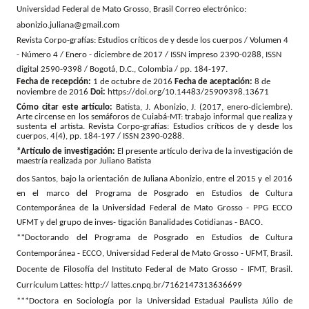
Universidad Federal de Mato Grosso, Brasil Correo electrónico:
abonizio.juliana@gmail.com
Revista Corpo-grafías: Estudios críticos de y desde los cuerpos / Volumen 4
- Número 4 / Enero - diciembre de 2017 / ISSN impreso 2390-0288, ISSN
digital 2590-9398 / Bogotá, D.C., Colombia / pp. 184-197.
Fecha de recepción:
1 de octubre de 2016
Fecha de aceptación:
8 de
noviembre de 2016
Doi:
https://doi.org/10.14483/25909398.13671
Cómo citar este artículo:
Batista, J. Abonizio, J. (2017, enero-diciembre).
Arte circense en los semáforos de Cuiabá-MT: trabajo informal que realiza y
sustenta el artista. Revista Corpo-grafías: Estudios críticos de y desde los
cuerpos, 4(4), pp. 184-197 / ISSN 2390-0288.
*Artículo de investigación:
El presente artículo deriva de la investigación de
maestría realizada por Juliano Batista
dos Santos, bajo la orientación de Juliana Abonizio, entre el 2015 y el 2016
en el marco del Programa de Posgrado en Estudios de Cultura
Contemporánea de la Universidad Federal de Mato Grosso - PPG ECCO
UFMT y del grupo de inves- tigación Banalidades Cotidianas - BACO.
**Doctorando del Programa de Posgrado en Estudios de Cultura
Contemporánea - ECCO, Universidad Federal de Mato Grosso - UFMT, Brasil.
Docente de Filosofía del Instituto Federal de Mato Grosso - IFMT, Brasil.
Currículum Lattes: http:// lattes.cnpq.br/7162147313636699
***Doctora en Sociología por la Universidad Estadual Paulista Júlio de