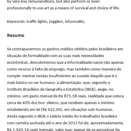
by very low remunerations, but also perform or even
professionally to use art as a means of survival and choice of life.
Keywords: traffic lights, jugglers, informality.
Resumo
Se contrapusermos os ganhos médios obtidos pelos brasileiros em
situação de formalidade com as suas reais necessidades
econômicas, descobriremos que a informalidade nasce não apenas
como recurso à falta de emprego, mas também como maneira de
comple- mentar rendas insuficientes ao custeio daquilo que é o
mais básico no ser humano: a alimentação, que, segundo o
Instituto Brasileiro de Geografia e Estatística (IBGE), exige, no
mínimo, um gasto mensal de R$ 875,58 reais, realidade que coloca
cerca de 40% dos bra- sileiros, que recebem apenas o mínimo
estabelecido em lei (R$ 622,00), em situações sub-humanas.
Ainda segundo o IBGE o salário médio do trabalhador brasileiro
com carteira assinada até o ano de 2012 foi de, aproximadamente,
R$ 1.943,16 reais mensais, valor que, apesar de se aproximar da