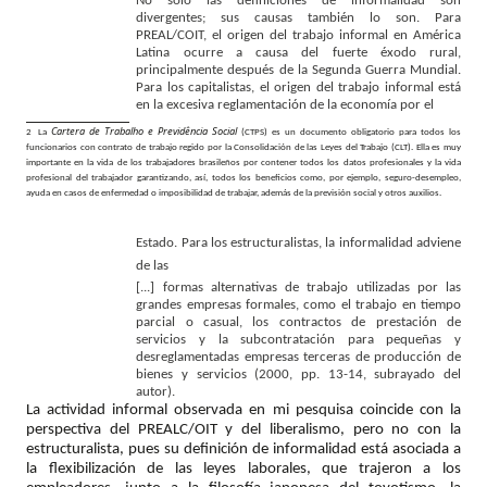
No solo las definiciones de informalidad son
divergentes; sus causas también lo son. Para
PREAL/COIT, el origen del trabajo informal en América
Latina ocurre a causa del fuerte éxodo rural,
principalmente después de la Segunda Guerra Mundial.
Para los capitalistas, el origen del trabajo informal está
en la excesiva reglamentación de la economía por el
Cartera de Trabalho e Previdência Social
2 La
(CTPS) es un documento obligatorio para todos los
funcionarios con contrato de trabajo regido por la Consolidación de las Leyes del Trabajo (CLT). Ella es muy
importante en la vida de los trabajadores brasileños por contener todos los datos profesionales y la vida
profesional del trabajador garantizando, así, todos los beneficios como, por ejemplo, seguro-desempleo,
ayuda en casos de enfermedad o imposibilidad de trabajar, además de la previsión social y otros auxilios.
Estado. Para los estructuralistas, la informalidad adviene
de las
[...] formas alternativas de trabajo utilizadas por las
grandes empresas formales, como el trabajo en tiempo
parcial o casual, los contractos de prestación de
servicios y la subcontratación para pequeñas y
desreglamentadas empresas terceras de producción de
bienes y servicios (2000, pp. 13-14, subrayado del
autor).
La actividad informal observada en mi pesquisa coincide con la
perspectiva del PREALC/OIT y del liberalismo, pero no con la
estructuralista, pues su definición de informalidad está asociada a
la flexibilización de las leyes laborales, que trajeron a los