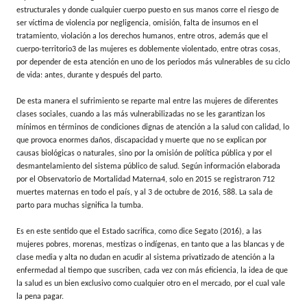
estructurales y donde cualquier cuerpo puesto en sus manos corre el riesgo de
ser víctima de violencia por negligencia, omisión, falta de insumos en el
tratamiento, violación a los derechos humanos, entre otros, además que el
cuerpo-territorio3 de las mujeres es doblemente violentado, entre otras cosas,
por depender de esta atención en uno de los periodos más vulnerables de su ciclo
de vida: antes, durante y después del parto.
De esta manera el sufrimiento se reparte mal entre las mujeres de diferentes
clases sociales, cuando a las más vulnerabilizadas no se les garantizan los
mínimos en términos de condiciones dignas de atención a la salud con calidad, lo
que provoca enormes daños, discapacidad y muerte que no se explican por
causas biológicas o naturales, sino por la omisión de política pública y por el
desmantelamiento del sistema público de salud. Según información elaborada
por el Observatorio de Mortalidad Materna4, solo en 2015 se registraron 712
muertes maternas en todo el país, y al 3 de octubre de 2016, 588. La sala de
parto para muchas significa la tumba.
Es en este sentido que el Estado sacrifica, como dice Segato (2016), a las
mujeres pobres, morenas, mestizas o indígenas, en tanto que a las blancas y de
clase media y alta no dudan en acudir al sistema privatizado de atención a la
enfermedad al tiempo que suscriben, cada vez con más eficiencia, la idea de que
la salud es un bien exclusivo como cualquier otro en el mercado, por el cual vale
la pena pagar.