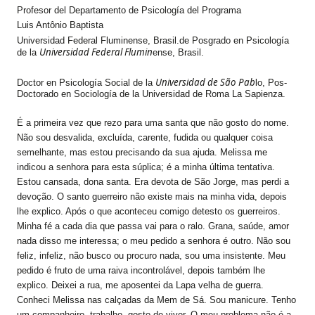
Profesor del Departamento de Psicología del Programa
Luis Antônio Baptista
Universidad Federal Fluminense, Brasil.de Posgrado en Psicología
Universidad Federal Flumin
de la
ense, Brasil.
Universidad de São Pab
Doctor en Psicología Social de la
lo, Pos-
Doctorado en Sociología de la Universidad de Roma La Sapienza.
É a primeira vez que rezo para uma santa que não gosto do nome.
Não sou desvalida, excluída, carente, fudida ou qualquer coisa
semelhante, mas estou precisando da sua ajuda. Melissa me
indicou a senhora para esta súplica; é a minha última tentativa.
Estou cansada, dona santa. Era devota de São Jorge, mas perdi a
devoção. O santo guerreiro não existe mais na minha vida, depois
lhe explico. Após o que aconteceu comigo detesto os guerreiros.
Minha fé a cada dia que passa vai para o ralo. Grana, saúde, amor
nada disso me interessa; o meu pedido a senhora é outro. Não sou
feliz, infeliz, não busco ou procuro nada, sou uma insistente. Meu
pedido é fruto de uma raiva incontrolável, depois também lhe
explico. Deixei a rua, me aposentei da Lapa velha de guerra.
Conheci Melissa nas calçadas da Mem de Sá. Sou manicure. Tenho
um companheiro, trabalho, gosto de viver. O meu problema não é a