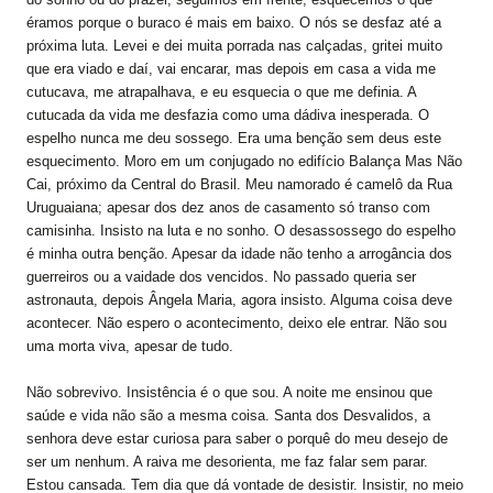
éramos porque o buraco é mais em baixo. O nós se desfaz até a
próxima luta. Levei e dei muita porrada nas calçadas, gritei muito
que era viado e daí, vai encarar, mas depois em casa a vida me
cutucava, me atrapalhava, e eu esquecia o que me definia. A
cutucada da vida me desfazia como uma dádiva inesperada. O
espelho nunca me deu sossego. Era uma benção sem deus este
esquecimento. Moro em um conjugado no edifício Balança Mas Não
Cai, próximo da Central do Brasil. Meu namorado é camelô da Rua
Uruguaiana; apesar dos dez anos de casamento só transo com
camisinha. Insisto na luta e no sonho. O desassossego do espelho
é minha outra benção. Apesar da idade não tenho a arrogância dos
guerreiros ou a vaidade dos vencidos. No passado queria ser
astronauta, depois Ângela Maria, agora insisto. Alguma coisa deve
acontecer. Não espero o acontecimento, deixo ele entrar. Não sou
uma morta viva, apesar de tudo.
Não sobrevivo. Insistência é o que sou. A noite me ensinou que
saúde e vida não são a mesma coisa. Santa dos Desvalidos, a
senhora deve estar curiosa para saber o porquê do meu desejo de
ser um nenhum. A raiva me desorienta, me faz falar sem parar.
Estou cansada. Tem dia que dá vontade de desistir. Insistir, no meio