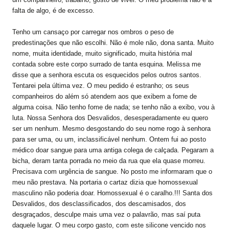
falta de algo, é de excesso.
Tenho um cansaço por carregar nos ombros o peso de
predestinações que não escolhi. Não é mole não, dona santa. Muito
nome, muita identidade, muito significado, muita história mal
contada sobre este corpo surrado de tanta esquina. Melissa me
disse que a senhora escuta os esquecidos pelos outros santos.
Tentarei pela última vez. O meu pedido é estranho; os seus
companheiros do além só atendem aos que exibem a fome de
alguma coisa. Não tenho fome de nada; se tenho não a exibo, vou à
luta. Nossa Senhora dos Desvalidos, desesperadamente eu quero
ser um nenhum. Mesmo desgostando do seu nome rogo à senhora
para ser uma, ou um, inclassificável nenhum. Ontem fui ao posto
médico doar sangue para uma antiga colega de calçada. Pegaram a
bicha, deram tanta porrada no meio da rua que ela quase morreu.
Precisava com urgência de sangue. No posto me informaram que o
meu não prestava. Na portaria o cartaz dizia que homossexual
masculino não poderia doar. Homossexual é o caralho.!!! Santa dos
Desvalidos, dos desclassificados, dos descamisados, dos
desgraçados, desculpe mais uma vez o palavrão, mas saí puta
daquele lugar. O meu corpo gasto, com este silicone vencido nos