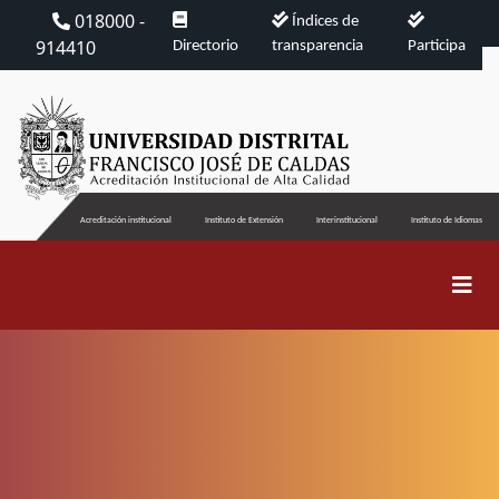
018000 -
Índices de
914410
Directorio
transparencia
Participa
Acreditación institucional
Instituto de Extensión
Interinstitucional
Instituto de Idiomas