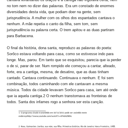
no tom nem no dizer das palavras. Era um constado de enormes
diversidades desta vida, que podiam doer na gente, sem
jurisprudência. A mulher com os olhos dos espantados cantava o
nenhum. A mãe repetia o canto da filha, sem tom, sem
jurisprudência ou palavra certa. O trem apitou e as duas partiram
para Barbacena.
O final da história, dona santa, reproduzo as palavras do poeta:
Sorôco estava voltando para casa, como se estivesse indo para
longe. Mas, parou. Em tanto que se esquisitou, parecia que ia perder
o de si, parar de ser. Num rompido ele começou a cantar, alteado,
forte, era a cantiga, mesma, de desatino, que as duas tinham
cantado. Cantava continuando. Continuava o nenhum. E foi sem
combinação, todos caminhando com ele cantavam a mesma
música. Todos da cidade levavam Sorôco para casa, iam até onde
que ia aquela cantiga.2 O nenhum transtornava as fronteiras de
todos. Santa dos infames rogo a senhora ser esta canção.
1 O programa citado transmitido em 10/11/2011 pode ser assistido neste
endereço
http://w
ww.youtube.com/watch?v=iiP4dnZRKhc
2 Rosa, Guimarães .Sorôco, sua mãe, sua filha. Primeiras Estórias. Rio de Janeiro: Nova Fronteira, 1988.