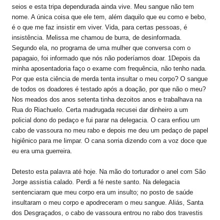
seios e esta tripa dependurada ainda vive. Meu sangue não tem
nome. A única coisa que ele tem, além daquilo que eu como e bebo,
é o que me faz insistir em viver. Vida, para certas pessoas, é
insistência. Melissa me chamou de burra, de desinformada.
Segundo ela, no programa de uma mulher que conversa com o
papagaio, foi informado que nós não poderíamos doar. 1Depois da
minha aposentadoria faço o exame com frequência, não tenho nada.
Por que esta ciência de merda tenta insultar o meu corpo? O sangue
de todos os doadores é testado após a doação, por que não o meu?
Nos meados dos anos setenta tinha dezoitos anos e trabalhava na
Rua do Riachuelo. Certa madrugada recusei dar dinheiro a um
policial dono do pedaço e fui parar na delegacia. O cara enfiou um
cabo de vassoura no meu rabo e depois me deu um pedaço de papel
higiênico para me limpar. O cana sorria dizendo com a voz doce que
eu era uma guerreira.
Detesto esta palavra até hoje. Na mão do torturador o anel com São
Jorge assistia calado. Perdi a fé neste santo. Na delegacia
sentenciaram que meu corpo era um insulto; no posto de saúde
insultaram o meu corpo e apodreceram o meu sangue. Aliás, Santa
dos Desgraçados, o cabo de vassoura entrou no rabo dos travestis