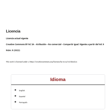
Licencia
Licencia actual vigente
Creative Commons BY NC SA - Atribución – No comercial – Compartir igual.
Vigente a
partir del Vol. 9
Núm. 9 (2022)
This work is licensed under a https://creativecommons.org/licenses/by-nc-sa/4.0/deed.es
Idioma
English
Español
Português