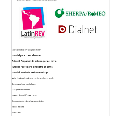
Sobre el Indice H y Google Scholar
Tutorial para crear el ORCID
Tutorial: Prepación de artículo para el envío
Tutorial: Pasos para el registro en el OJS
Tutorial : Envío del artículo en el OJS
Aviso de derechos de autor.Política sobre el plagio
Revisión software antiplagio
Guia para los autores
Proceso de revisión por pares
Declaración de ética y buenas prácticas
Acceso abierto
Indexación