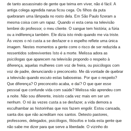
de tanto assassinato de gente que teima em viver, não é fácil. A
antiga colega agredida narua ficou cega. Os filhos da puta
quebraram uma lâmpada no rosto dela. Em São Paulo fizeram a
mesma coisa com um rapaz. Quando vi esta cena na televisão
lembrei do professor, o meu cliente. O sangue tem história; a fúria
ou a indiferença também. Ele dizia isto rindo quando me via triste.
Às vezes o nó custa a se desfazer e o espelho reflete uma única
imagem. Nestes momentos a gente corre o risco de ser reduzida a
ressentidos sobreviventes Isto é a morte. Melissa adora as
psicólogas que aparecem na televisão propondo o respeito à
diferença, aquelas mulheres com voz de freira, ou psicólogos com
voz de padre, denunciando o preconceito. Me dá vontade de quebrar
a televisão quando escuto estas baboseiras. Por que o respeito?
Que diferença? O preconceito acaba, e daí? O que quer esse
pessoal que confunde vida com saúde? Melissa não aprendeu com
a noite. Não sou diferente, insisto cada vez mais em ser um
nenhum. O nó às vezes custa a se desfazer, a vida demora a
esculhambar as historinhas que nos fazem engolir. Estou cansada,
santa dos que não acreditam nos santos. Detesto pastores,
professores, delegados, psicólogos, filósofos e toda esta gente que
não sabe me dizer para que serve a liberdade. O vizinho do