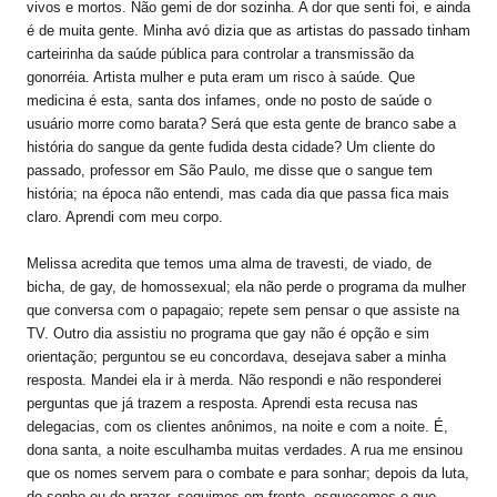
vivos e mortos. Não gemi de dor sozinha. A dor que senti foi, e ainda
é de muita gente. Minha avó dizia que as artistas do passado tinham
carteirinha da saúde pública para controlar a transmissão da
gonorréia. Artista mulher e puta eram um risco à saúde. Que
medicina é esta, santa dos infames, onde no posto de saúde o
usuário morre como barata? Será que esta gente de branco sabe a
história do sangue da gente fudida desta cidade? Um cliente do
passado, professor em São Paulo, me disse que o sangue tem
história; na época não entendi, mas cada dia que passa fica mais
claro. Aprendi com meu corpo.
Melissa acredita que temos uma alma de travesti, de viado, de
bicha, de gay, de homossexual; ela não perde o programa da mulher
que conversa com o papagaio; repete sem pensar o que assiste na
TV. Outro dia assistiu no programa que gay não é opção e sim
orientação; perguntou se eu concordava, desejava saber a minha
resposta. Mandei ela ir à merda. Não respondi e não responderei
perguntas que já trazem a resposta. Aprendi esta recusa nas
delegacias, com os clientes anônimos, na noite e com a noite. É,
dona santa, a noite esculhamba muitas verdades. A rua me ensinou
que os nomes servem para o combate e para sonhar; depois da luta,
do sonho ou do prazer, seguimos em frente, esquecemos o que