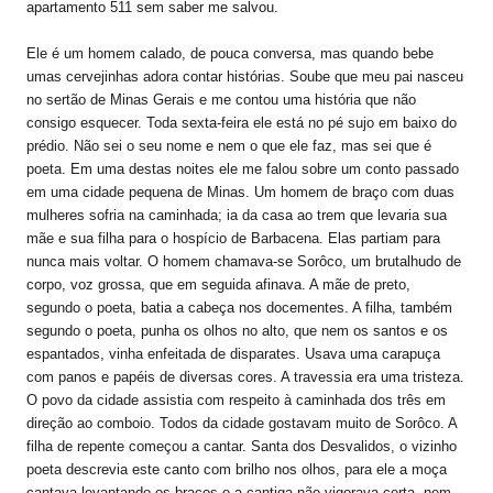
apartamento 511 sem saber me salvou.
Ele é um homem calado, de pouca conversa, mas quando bebe
umas cervejinhas adora contar histórias. Soube que meu pai nasceu
no sertão de Minas Gerais e me contou uma história que não
consigo esquecer. Toda sexta-feira ele está no pé sujo em baixo do
prédio. Não sei o seu nome e nem o que ele faz, mas sei que é
poeta. Em uma destas noites ele me falou sobre um conto passado
em uma cidade pequena de Minas. Um homem de braço com duas
mulheres sofria na caminhada; ia da casa ao trem que levaria sua
mãe e sua filha para o hospício de Barbacena. Elas partiam para
nunca mais voltar. O homem chamava-se Sorôco, um brutalhudo de
corpo, voz grossa, que em seguida afinava. A mãe de preto,
segundo o poeta, batia a cabeça nos docementes. A filha, também
segundo o poeta, punha os olhos no alto, que nem os santos e os
espantados, vinha enfeitada de disparates. Usava uma carapuça
com panos e papéis de diversas cores. A travessia era uma tristeza.
O povo da cidade assistia com respeito à caminhada dos três em
direção ao comboio. Todos da cidade gostavam muito de Sorôco. A
filha de repente começou a cantar. Santa dos Desvalidos, o vizinho
poeta descrevia este canto com brilho nos olhos, para ele a moça
cantava levantando os braços e a cantiga não vigorava certa, nem