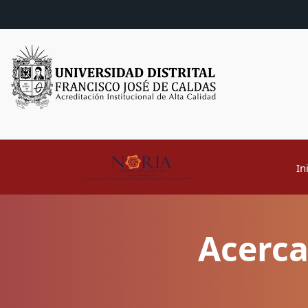
In
Acerca