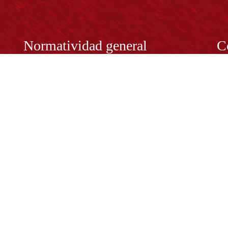
Normatividad general
C
Estatuto General
RE
Proyecto Universitario Institucional - PUI
Rec
rec
n y
Normatividad académica
C
Bog
Cód
Derechos pecuniarios
ión
Estatuto Estudiantil
(+
Estatuto Docente
Estatuto Académico