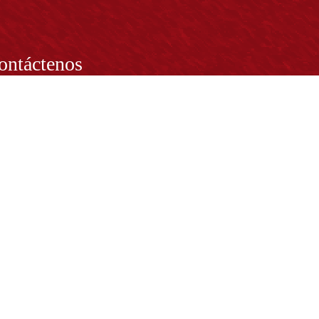
ontáctenos
PRESENTANTE LEGAL:
tor Dr. José Andelfo Lizcano Caro
toria@udistrital.edu.co
alle 13 # 31 -75
otá D.C. - República de Colombia
igo Postal:
111611 - 111611537
Atención a usuarios del Centro De Relevo:
57) 6013238314
(+57) 6013239300
ext: 1421 - (+57) 6013238340
Lunes a viernes de 8:00 a.m. a 5:00 p.m.