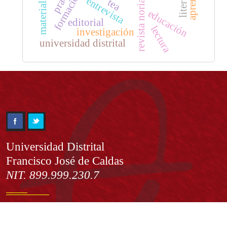
entrevista
tea
revista noria
educación
editorial
lectura
investigación
universidad distrital
Información
Universidad Distrital
Francisco José de Caldas
NIT. 899.999.230.7
Institución de Educación Superior sujeta a inspección y vigilancia