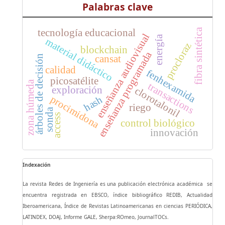
Palabras clave
fibra sintética
tecnología educacional
enseñanza audiovisual
energía
material didáctico
procloraz
blockchain
enseñanza programada
árboles de decisión
cansat
calidad
fenhexamida
picosatélite
zona húmeda
transactions
exploración
clorotalonil
procimidona
hash
riego
sonda
access
control biológico
innovación
Indexación
La revista Redes de Ingeniería es una publicación electrónica académica se
encuentra registrada en EBSCO, índice bibliográfico REDIB, Actualidad
Iberoamericana, Índice de Revistas Latinoamericanas en ciencias PERIÓDICA,
LATINDEX, DOAJ, Informe GALE, Sherpa:ROmeo, JournalTOCs.