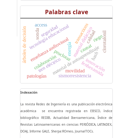
Palabras clave
transactions
access
tecnología educacional
seguridad
material didáctico
árboles de decisión
sonda
calidad
clorotalonil
riego
enseñanza audiovisual
energía
cansat
material de autoaprendizaje
procloraz
hash
colaboración
tren eléctrico
innovación
fenhexamida
movilidad
sismorresistencia
patologías
Indexación
La revista Redes de Ingeniería es una publicación electrónica
académica se encuentra registrada en EBSCO, índice
bibliográfico REDIB, Actualidad Iberoamericana, Índice de
Revistas Latinoamericanas en ciencias PERIÓDICA, LATINDEX,
DOAJ, Informe GALE, Sherpa:ROmeo, JournalTOCs.