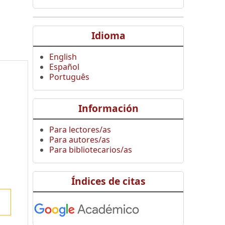
Idioma
English
Español
Português
Información
Para lectores/as
Para autores/as
Para bibliotecarios/as
Índices de citas