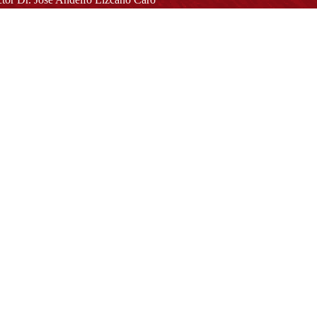
toria@udistrital.edu.co
alle 13 # 31 -75
otá D.C. - República de Colombia
igo Postal:
111611 - 111611537
Atención a usuarios del Centro De Relevo:
57) 6013238314
(+57) 6013239300
ext: 1421 - (+57) 6013238340
Lunes a viernes de 8:00 a.m. a 5:00 p.m.
Atención al ciudadano:
atencion@udistrital.edu.co
Notificaciones judiciales:
ificacionjudicial@udistrital.edu.co
Directorio institucional