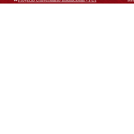
rec
n y
Normatividad académica
C
Bog
Cód
Derechos pecuniarios
ión
Estatuto Estudiantil
(+
Estatuto Docente
Estatuto Académico
not
© Platform & Workflow by:
Open Journal Systems
Designed by
Material Theme