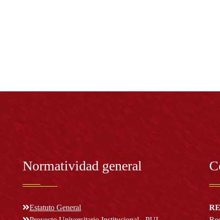
Normatividad general
C
Estatuto General
RE
Proyecto Universitario Institucional - PUI
Rec