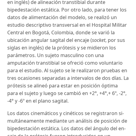
en inglés) de alineación transtibial durante
bipedestación está­tica. Por otro lado, para tener los
datos de alimenta­ción del modelo, se realizó un
estudio descriptivo transversal en el Hospital Militar
Central en Bogotá, Colombia, donde se varió la
ubicación angular sa­gital del encaje (
socket
, por sus
siglas en inglés) de la prótesis y se midieron los
parámetros. Un sujeto masculino con una
amputación transtibial se ofreció como voluntario
para el estudio. Al sujeto se le rea­lizaron pruebas en
tres ocasiones separadas a inter­valos de dos días. La
prótesis se alineó para estar en posición óptima
para el sujeto y luego se cambió en +2°, +4°,+ 6º, -2°,
-4° y -6º en el plano sagital.
Los datos cinemáticos y cinéticos se registraron si­
multáneamente mediante un análisis de posición de
bipedestación estática. Los datos del ángulo del en­
caje de la prótesis fueron introducidos en un