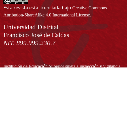
Esta revista está licenciada bajo
Creative Commons
.
Attribution-ShareAlike 4.0 International License
Información
Universidad Distrital
Francisco José de Caldas
NIT. 899.999.230.7
Institución de Educación Superior sujeta a inspección y vigilancia
por el Ministerio de Educación Nacional
Acuerdo de creación N° 10 de 1948 del Concejo de Bogotá
Acreditación Institucional de Alta Calidad - Resolución N° 023653
del 10 de diciembre del 2021
Redes sociales