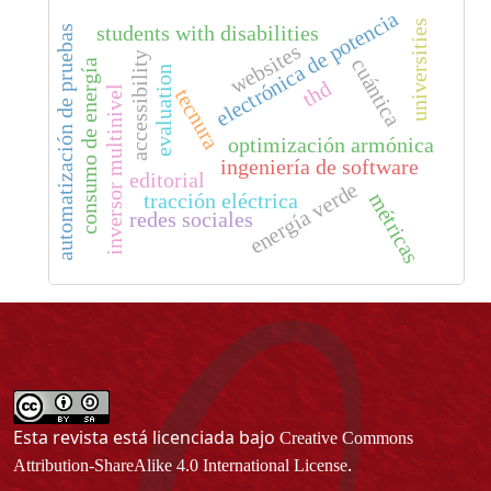
electrónica de potencia
universities
students with disabilities
automatización de pruebas
websites
accessibility
cuántica
consumo de energía
evaluation
thd
inversor multinivel
tecnura
optimización armónica
ingeniería de software
editorial
energía verde
tracción eléctrica
métricas
redes sociales
Esta revista está licenciada bajo
Creative Commons
.
Attribution-ShareAlike 4.0 International License