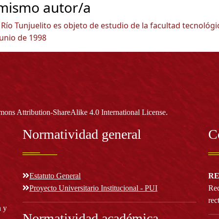
 mismo autor/a
 Río Tunjuelito es objeto de estudio de la facultad tecnológi
Junio de 1998
.
ons Attribution-ShareAlike 4.0 International License
Normatividad general
C
Estatuto General
RE
Proyecto Universitario Institucional - PUI
Rec
rec
n y
Normatividad académica