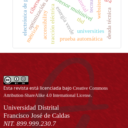
optimización armónica
electrónica de potencia
editorial
inversor multinivel
tecnura
websites
tracción eléctrica
energía verde
deuda técnica
accessibility
thd
métricas
universities
prueba automática
Esta revista está licenciada bajo
Creative Commons
.
Attribution-ShareAlike 4.0 International License
Información
Universidad Distrital
Francisco José de Caldas
NIT. 899.999.230.7