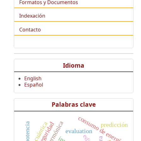
Formatos y Documentos
Indexación
Contacto
Idioma
English
Español
Palabras clave
consumo de energía
cuántica
ciberseguridad
predicción
evaluation