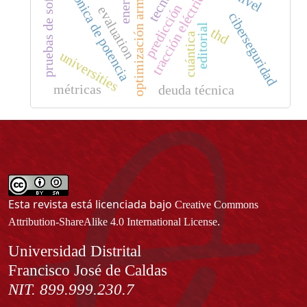
electrónica de potencia
pruebas de software
optimización armónica
tecnura
tracción eléctrica
predicción
evaluation
ciberseguridad
editorial
thd
cuántica
universities
métricas
deuda técnica
Esta revista está licenciada bajo
Creative Commons
.
Attribution-ShareAlike 4.0 International License
Información
Universidad Distrital
Francisco José de Caldas
NIT. 899.999.230.7