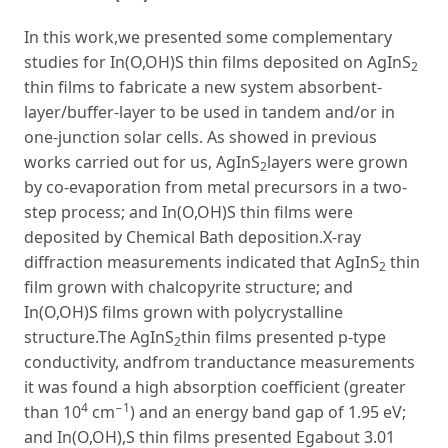
In this work,we presented some complementary
studies for In(O,OH)S thin films deposited on AgInS
2
thin films to fabricate a new system absorbent-
layer/buffer-layer to be used in tandem and/or in
one-junction solar cells. As showed in previous
works carried out for us, AgInS
layers were grown
2
by co-evaporation from metal precursors in a two-
step process; and In(O,OH)S thin films were
deposited by Chemical Bath deposition.X-ray
diffraction measurements indicated that AgInS
thin
2
film grown with chalcopyrite structure; and
In(O,OH)S films grown with polycrystalline
structure.The AgInS
thin films presented p-type
2
conductivity, andfrom tranductance measurements
it was found a high absorption coefficient (greater
4
−1
than 10
cm
) and an energy band gap of 1.95 eV;
and In(O,OH),S thin films presented Egabout 3.01