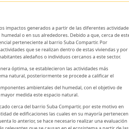
n los impactos generados a partir de las diferentes actividade
e humedal o en sus alrededores. Debido a que, cerca de est
ncial perteneciente al barrio Suba Compartir. Por
 actividades que se realizan dentro de estas viviendas y por
 habitantes aledaños o individuos cercanos a este sector.
anera óptima, se establecieron las actividades más
ema natural, posteriormente se procede a calificar el
omponentes ambientales del humedal, con el objetivo de
en mayor medida este espacio natural.
cado cerca del barrio Suba Compartir, por este motivo en
tidad de edificaciones las cuales en su mayoría pertenecen
enta lo anterior, se hace necesario realizar una evaluación
ás relevantes que se causan en el ecosistema a partir de las