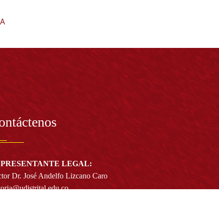
BA
ontáctenos
PRESENTANTE LEGAL:
tor Dr. José Andelfo Lizcano Caro
toria@udistrital.edu.co
alle 13 # 31 -75