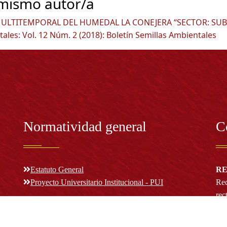
 mismo autor/a
MULTITEMPORAL DEL HUMEDAL LA CONEJERA “SECTOR: SU
ales: Vol. 12 Núm. 2 (2018): Boletín Semillas Ambientales
Normatividad general
C
Estatuto General
RE
Proyecto Universitario Institucional - PUI
Rec
rec
n y
Normatividad académica
C