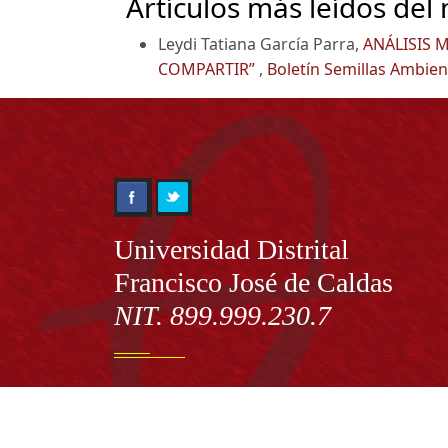
Artículos más leídos del
Leydi Tatiana García Parra,
ANÁLISIS 
COMPARTIR”
,
Boletín Semillas Ambient
Información
Universidad Distrital
Francisco José de Caldas
NIT. 899.999.230.7
Institución de Educación Superior sujeta a inspecció
vigilancia por el Ministerio de Educación Nacional