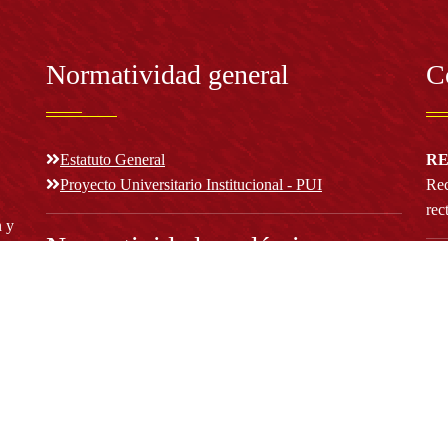
Normatividad general
C
Estatuto General
RE
Proyecto Universitario Institucional - PUI
Rec
rec
n y
Normatividad académica
C
Bog
Cód
Derechos pecuniarios
ión
Estatuto Estudiantil
(+
Estatuto Docente
Estatuto Académico