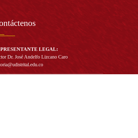
ontáctenos
PRESENTANTE LEGAL:
tor Dr. José Andelfo Lizcano Caro
toria@udistrital.edu.co
alle 13 # 31 -75
otá D.C. - República de Colombia
igo Postal:
111611 - 111611537
Atención a usuarios del Centro De Relevo:
57) 6013238314
(+57) 6013239300
ext: 1421 - (+57) 6013238340
Lunes a viernes de 8:00 a.m. a 5:00 p.m.
Atención al ciudadano:
atencion@udistrital.edu.co