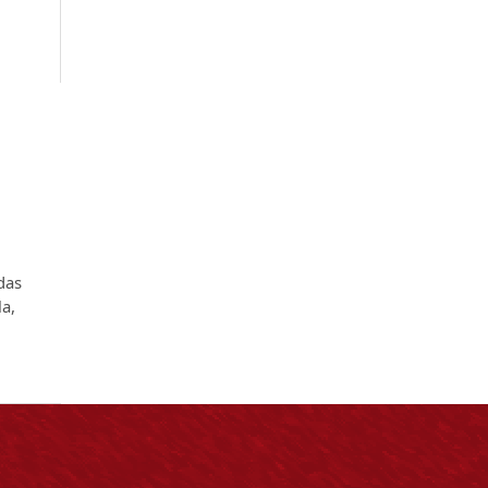
adas
la,