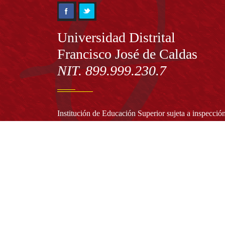
Información
Universidad Distrital
Francisco José de Caldas
NIT. 899.999.230.7
Institución de Educación Superior sujeta a inspecció
vigilancia por el Ministerio de Educación Nacional
Acuerdo de creación N° 10 de 1948 del Concejo de
Bogotá
Acreditación Institucional de Alta Calidad - Resoluc
N° 023653 del 10 de diciembre del 2021
Redes sociales