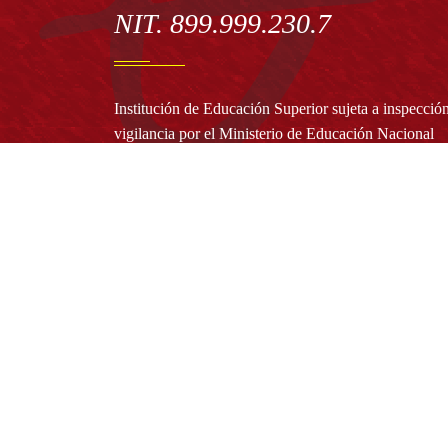
NIT. 899.999.230.7
Institución de Educación Superior sujeta a inspecció
vigilancia por el Ministerio de Educación Nacional
Acuerdo de creación N° 10 de 1948 del Concejo de
Bogotá
Acreditación Institucional de Alta Calidad - Resoluc
N° 023653 del 10 de diciembre del 2021
Redes sociales