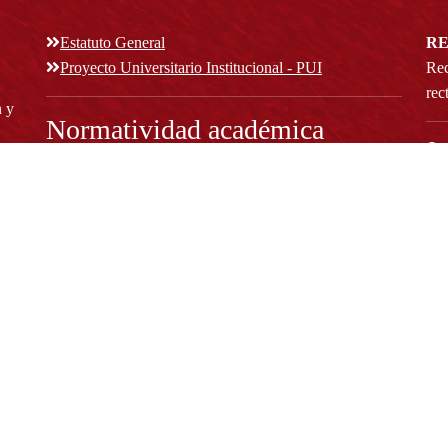
Estatuto General
RE
Proyecto Universitario Institucional - PUI
Rec
rec
n y
Normatividad académica
C
Bog
Cód
Derechos pecuniarios
ión
Estatuto Estudiantil
(+
Estatuto Docente
Estatuto Académico
not