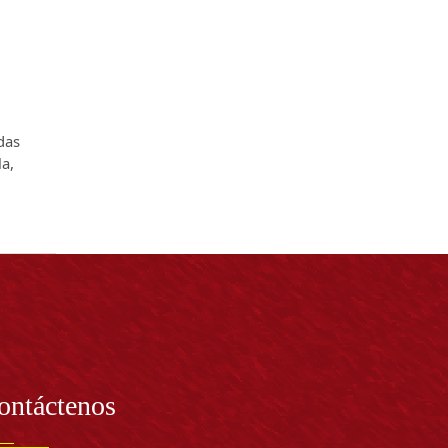
adas
la,
ontáctenos