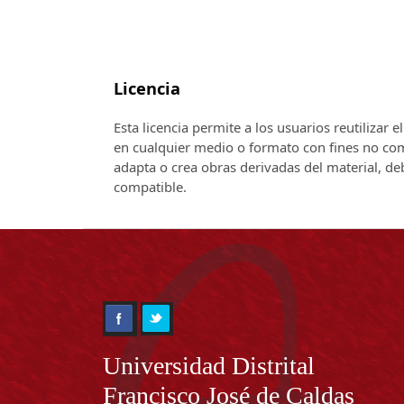
Licencia
Esta licencia permite a los usuarios reutilizar 
en cualquier medio o formato con fines no come
adapta o crea obras derivadas del material, de
compatible.
Información
Universidad Distrital
Francisco José de Caldas