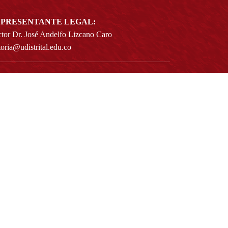
PRESENTANTE LEGAL:
tor Dr. José Andelfo Lizcano Caro
toria@udistrital.edu.co
alle 13 # 31 -75
otá D.C. - República de Colombia
igo Postal:
111611 - 111611537
Atención a usuarios del Centro De Relevo:
57) 6013238314
(+57) 6013239300
ext: 1421 - (+57) 6013238340
Lunes a viernes de 8:00 a.m. a 5:00 p.m.
Atención al ciudadano:
atencion@udistrital.edu.co
Notificaciones judiciales:
ificacionjudicial@udistrital.edu.co
Directorio institucional