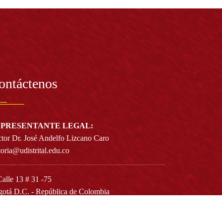
ontáctenos
PRESENTANTE LEGAL:
tor Dr. José Andelfo Lizcano Caro
toria@udistrital.edu.co
alle 13 # 31 -75
otá D.C. - República de Colombia
igo Postal:
111611 - 111611537
Atención a usuarios del Centro De Relevo: