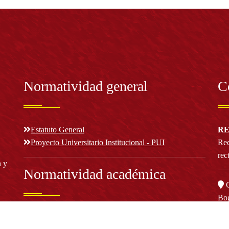
Normatividad general
C
Estatuto General
RE
Proyecto Universitario Institucional - PUI
Rec
rec
n y
Normatividad académica
C
Bog
Cód
Derechos pecuniarios
ión