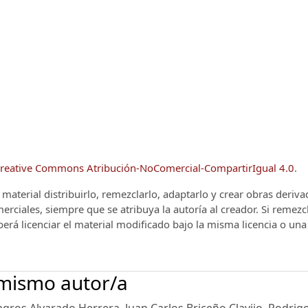
reative Commons Atribución-NoComercial-CompartirIgual 4.0
.
el material distribuirlo, remezclarlo, adaptarlo y crear obras deriv
rciales, siempre que se atribuya la autoría al creador. Si remezc
berá licenciar el material modificado bajo la misma licencia o una
 mismo autor/a
agros Alvarado Herrera, Juan Carlos Briceño Clavijo, Rodrig