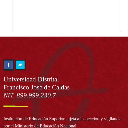
Información
Universidad Distrital
Francisco José de Caldas
NIT. 899.999.230.7
Institución de Educación Superior sujeta a inspección y vigilancia
por el Ministerio de Educación Nacional