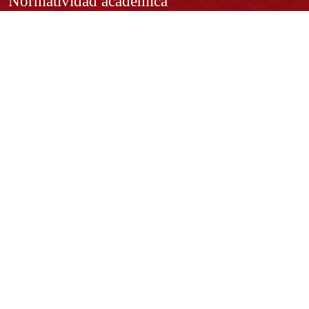
Normatividad académica
Derechos pecuniarios
Estatuto Estudiantil
Estatuto Docente
Estatuto Académico
Contáctenos
REPRESENTANTE LEGAL:
Rector Dr. José Andelfo Lizcano Caro
rectoria@udistrital.edu.co
Calle 13 # 31 -75
Bogotá D.C. - República de Colombia
Código Postal:
111611 - 111611537