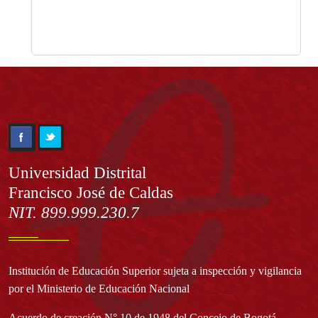
Información
Universidad Distrital
Francisco José de Caldas
NIT. 899.999.230.7
Institución de Educación Superior sujeta a inspección y vigilancia
por el Ministerio de Educación Nacional
Acuerdo de creación N° 10 de 1948 del Concejo de Bogotá