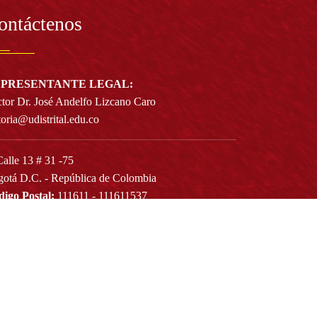
ontáctenos
PRESENTANTE LEGAL:
tor Dr. José Andelfo Lizcano Caro
toria@udistrital.edu.co
alle 13 # 31 -75
otá D.C. - República de Colombia
igo Postal:
111611 - 111611537
Atención a usuarios del Centro De Relevo:
57) 6013238314
(+57) 6013239300
ext: 1421 - (+57) 6013238340
Lunes a viernes de 8:00 a.m. a 5:00 p.m.
Atención al ciudadano:
atencion@udistrital.edu.co
Notificaciones judiciales: