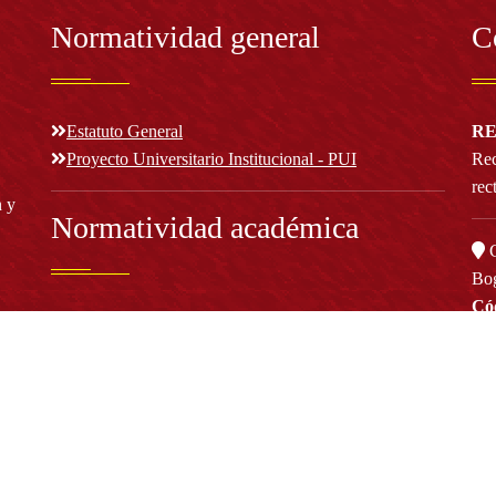
Normatividad general
C
Estatuto General
RE
Proyecto Universitario Institucional - PUI
Rec
rec
n y
Normatividad académica
C
Bog
Cód
Derechos pecuniarios
ión
Estatuto Estudiantil
(+
Estatuto Docente
Estatuto Académico