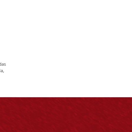
adas
la,