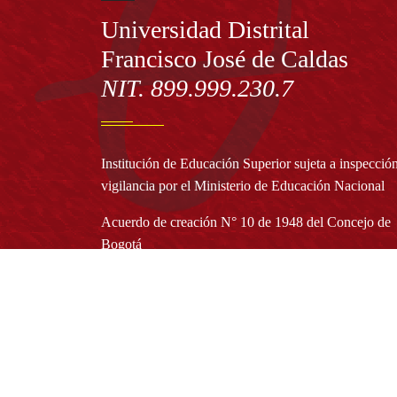
Información
Universidad Distrital
Francisco José de Caldas
NIT. 899.999.230.7
Institución de Educación Superior sujeta a inspecció
vigilancia por el Ministerio de Educación Nacional
Acuerdo de creación N° 10 de 1948 del Concejo de
Bogotá
Acreditación Institucional de Alta Calidad - Resoluc
N° 023653 del 10 de diciembre del 2021
Redes sociales