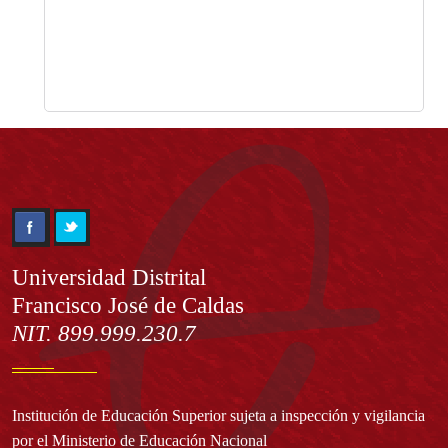
Información
Universidad Distrital
Francisco José de Caldas
NIT. 899.999.230.7
Institución de Educación Superior sujeta a inspección y vigilancia
por el Ministerio de Educación Nacional