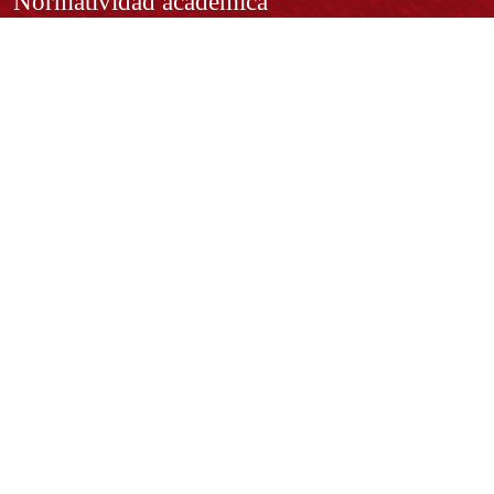
Normatividad académica
Derechos pecuniarios
Estatuto Estudiantil
Estatuto Docente
Estatuto Académico
Contáctenos
REPRESENTANTE LEGAL:
Rector Dr. José Andelfo Lizcano Caro
rectoria@udistrital.edu.co
Calle 13 # 31 -75
Bogotá D.C. - República de Colombia
Código Postal:
111611 - 111611537