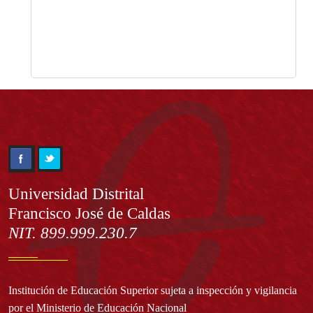
Información
Universidad Distrital
Francisco José de Caldas
NIT. 899.999.230.7
Institución de Educación Superior sujeta a inspección y vigilancia
por el Ministerio de Educación Nacional