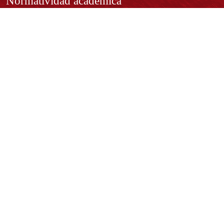
Normatividad académica
Derechos pecuniarios
Estatuto Estudiantil
Estatuto Docente
Estatuto Académico
Contáctenos
REPRESENTANTE LEGAL:
Rector Dr. José Andelfo Lizcano Caro
rectoria@udistrital.edu.co
Calle 13 # 31 -75
Bogotá D.C. - República de Colombia
Código Postal:
111611 - 111611537