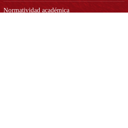
Normatividad académica
Derechos pecuniarios
Estatuto Estudiantil
Estatuto Docente
Estatuto Académico
Contáctenos
REPRESENTANTE LEGAL:
Rector Dr. José Andelfo Lizcano Caro
rectoria@udistrital.edu.co
Calle 13 # 31 -75