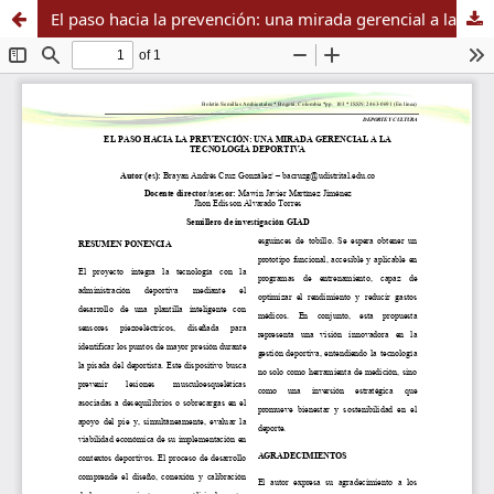
El paso hacia la prevención: una mirada gerencial a la tecnología deportiva