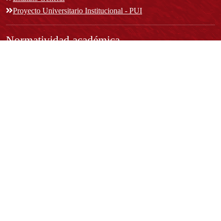
Proyecto Universitario Institucional - PUI
Normatividad académica
Derechos pecuniarios
Estatuto Estudiantil
Estatuto Docente
Estatuto Académico
Contáctenos
REPRESENTANTE LEGAL:
Rector Dr. José Andelfo Lizcano Caro
rectoria@udistrital.edu.co