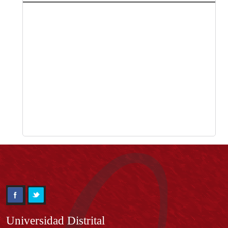
Información
Universidad Distrital