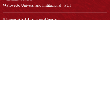
Proyecto Universitario Institucional - PUI
Normatividad académica
Derechos pecuniarios
Estatuto Estudiantil
Estatuto Docente
Estatuto Académico
Contáctenos
REPRESENTANTE LEGAL:
Rector Dr. José Andelfo Lizcano Caro
rectoria@udistrital.edu.co