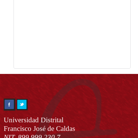
Información
Universidad Distrital
Francisco José de Caldas
NIT. 899.999.230.7