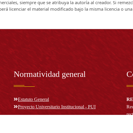
rciales, siempre que se atribuya la autoría al creador. Si remezc
berá licenciar el material modificado bajo la misma licencia o una
Normatividad general
C
Estatuto General
RE
Proyecto Universitario Institucional - PUI
Rec
rec
n y
Normatividad académica
C