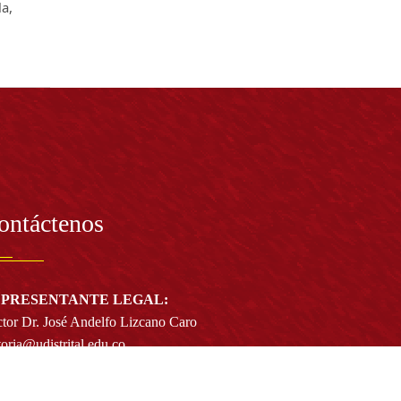
la,
ontáctenos
PRESENTANTE LEGAL:
tor Dr. José Andelfo Lizcano Caro
toria@udistrital.edu.co
alle 13 # 31 -75