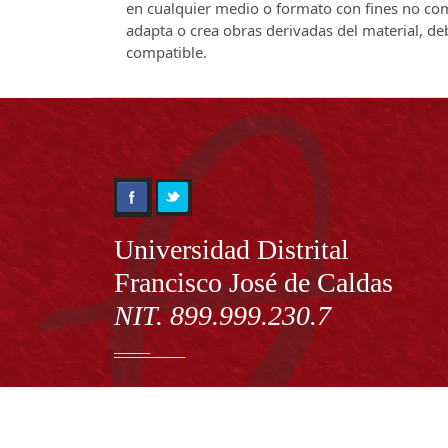
en cualquier medio o formato con fines no come
adapta o crea obras derivadas del material, de
compatible.
Información
Universidad Distrital
Francisco José de Caldas
NIT. 899.999.230.7
Institución de Educación Superior sujeta a inspecció
vigilancia por el Ministerio de Educación Nacional