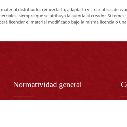
el material distribuirlo, remezclarlo, adaptarlo y crear obras deriv
rciales, siempre que se atribuya la autoría al creador. Si remezc
berá licenciar el material modificado bajo la misma licencia o una
Normatividad general
C
Estatuto General
RE
Proyecto Universitario Institucional - PUI
Rec
rec