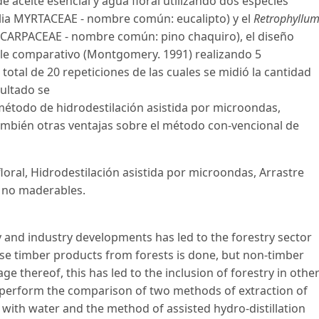
 aceite esencial y agua floral utilizando dos especies
ilia MYRTACEAE - nombre común: eucalipto) y el
Retrophyllu
DOCARPACEAE - nombre común: pino chaquiro), el diseño
ple comparativo (Montgomery. 1991) realizando 5
otal de 20 repeticiones de las cuales se midió la cantidad
sultado se
l método de hidrodestilación asistida por microondas,
mbién otras ventajas sobre el método con-vencional de
floral, Hidrodestilación asistida por microondas, Arrastre
s no maderables.
and industry developments has led to the forestry sector
e timber products from forests is done, but non-timber
e thereof, this has led to the inclusion of forestry in othe
 to perform the comparison of two methods of extraction of
 with water and the method of assisted hydro-distillation