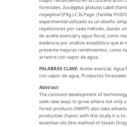
mayor rendimiento en la concentración de
forestales,
Eucalyptus globulus
Labill (fam
rospigliosii
(Pilg.) C.N.Page. (familia PO
experimental utilizado es un diseño sim
repeticiones por cada método, dando un t
de aceite esencial y agua floral; como re
evidencia por análisis estadístico que e
presenta mejores rendimientos, como ta
arrastre con vapor de agua.
PALABRAS CLAVE:
Aceite esencial, Agua 
con vapor de agua, Productos forestale
Abstract
The constant development of technology 
seek new ways to grow where not only us
forest products (NWFP) also take advantag
productive chains; with this study it is
essential oils (the method of Steam Drag