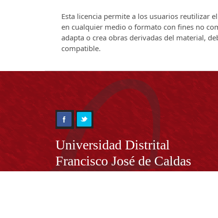
Esta licencia permite a los usuarios reutilizar 
en cualquier medio o formato con fines no come
adapta o crea obras derivadas del material, de
compatible.
Información
Universidad Distrital
Francisco José de Caldas
NIT. 899.999.230.7