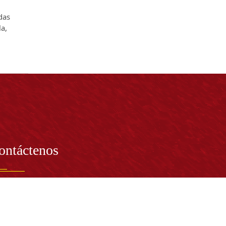
adas
la,
ontáctenos
PRESENTANTE LEGAL:
tor Dr. José Andelfo Lizcano Caro
toria@udistrital.edu.co