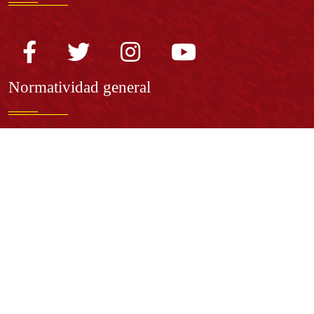
Normatividad general
Estatuto General
Proyecto Universitario Institucional - PUI
Normatividad académica
Derechos pecuniarios
Estatuto Estudiantil
Estatuto Docente