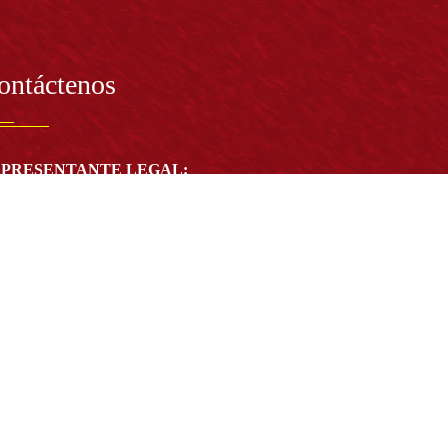
ontáctenos
PRESENTANTE LEGAL:
tor Dr. José Andelfo Lizcano Caro
toria@udistrital.edu.co
alle 13 # 31 -75
otá D.C. - República de Colombia
igo Postal:
111611 - 111611537
Atención a usuarios del Centro De Relevo:
57) 6013238314
(+57) 6013239300
ext: 1421 - (+57) 6013238340
Lunes a viernes de 8:00 a.m. a 5:00 p.m.