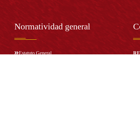
Normatividad general
C
Estatuto General
RE
Proyecto Universitario Institucional - PUI
Rec
rec
n y
Normatividad académica
C
Bog
Cód
Derechos pecuniarios
ión
Estatuto Estudiantil
(+
Estatuto Docente
Estatuto Académico