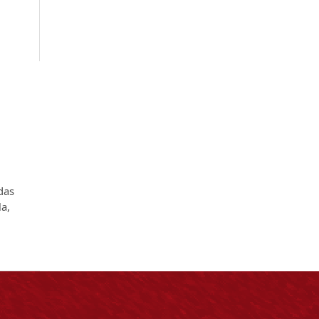
adas
la,