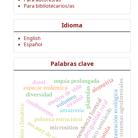
Para bibliotecarios/as
Idioma
English
Español
Palabras clave
alometría
sequía prolongada
sistemas agroforestales
dosel
medios de vida
especie endémica
plántulas
restauración ecológica
diversidad
volumen
oyamel
dependencia forestal
rendimiento
desigualdad rural
cambio climático
chaco semiárido
amazonía
pobreza estructural
escasez de agua
micrositios
plántula