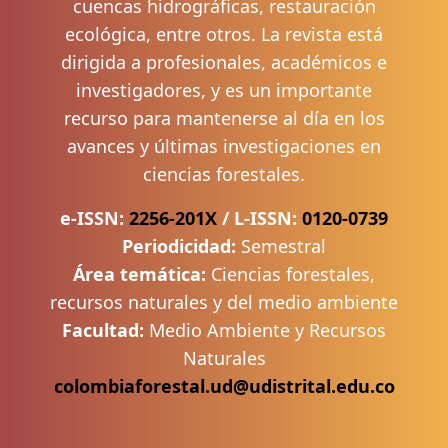
cuencas hidrográficas, restauración
ecológica, entre otros. La revista está
dirigida a profesionales, académicos e
investigadores, y es un importante
recurso para mantenerse al día en los
avances y últimas investigaciones en
ciencias forestales.
e-ISSN:
2256-201X
/
L-ISSN:
0120-0739
Periodicidad:
Semestral
Área temática:
Ciencias forestales,
recursos naturales y del medio ambiente
Facultad:
Medio Ambiente y Recursos
Naturales
colombiaforestal.ud@udistrital.edu.co