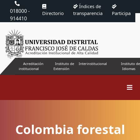
Índices de
018000 -
Directorio
transparencia
Participa
914410
Acreditación
Instituto de
Interinstitucional
Instituto de
institucional
Extensión
Idiomas
Colombia forestal