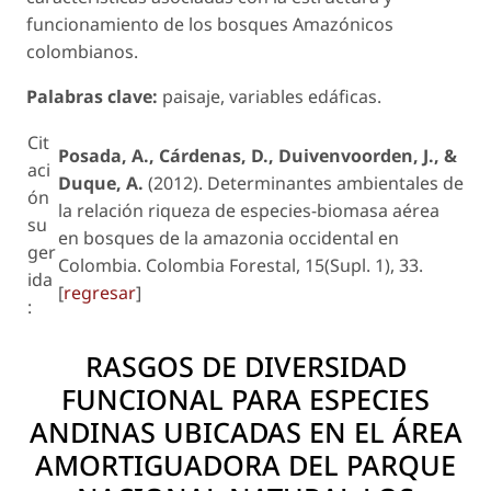
funcionamiento de los bosques Amazónicos
colombianos.
Palabras clave:
paisaje, variables edáficas.
Cit
Posada, A., Cárdenas, D., Duivenvoorden, J., &
aci
Duque, A.
(2012). Determinantes ambientales de
ón
la relación riqueza de especies-biomasa aérea
su
en bosques de la amazonia occidental en
ger
Colombia. Colombia Forestal, 15(Supl. 1), 33.
ida
[
regresar
]
:
RASGOS DE DIVERSIDAD
FUNCIONAL PARA ESPECIES
ANDINAS UBICADAS EN EL ÁREA
AMORTIGUADORA DEL PARQUE