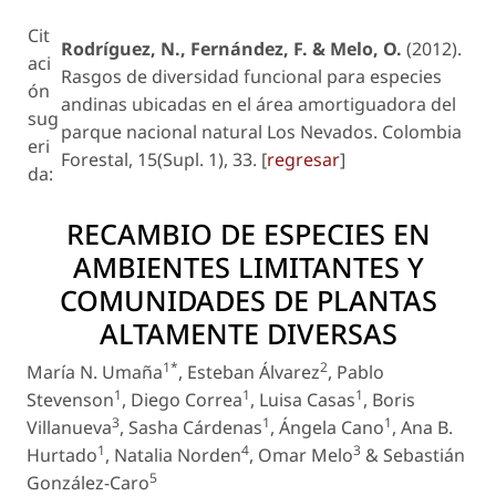
Cit
Rodríguez, N., Fernández, F. & Melo, O.
(2012).
aci
Rasgos de diversidad funcional para especies
ón
andinas ubicadas en el área amortiguadora del
sug
parque nacional natural Los Nevados. Colombia
eri
Forestal, 15(Supl. 1), 33. [
regresar
]
da:
RECAMBIO DE ESPECIES EN
AMBIENTES LIMITANTES Y
COMUNIDADES DE PLANTAS
ALTAMENTE DIVERSAS
1*
2
María N. Umaña
, Esteban Álvarez
, Pablo
1
1
1
Stevenson
, Diego Correa
, Luisa Casas
, Boris
3
1
1
Villanueva
, Sasha Cárdenas
, Ángela Cano
, Ana B.
1
4
3
Hurtado
, Natalia Norden
, Omar Melo
& Sebastián
5
González-Caro