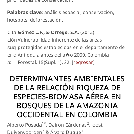
prioridades de conservación.
Palabras clave:
análisis espacial, conservación,
hotspots
, deforestación.
Cita
Gómez L.F., & Orrego, S.A.
(2012).
ción
Vulnerabilidad inherente de las áreas
sug
protegidas establecidas en el departamento de
erid
Antioquia antes del a�o 2000. Colombia
a:
Forestal, 15(Supl. 1), 32. [
regresar
]
DETERMINANTES AMBIENTALES
DE LA RELACIÓN RIQUEZA DE
ESPECIES-BIOMASA AÉREA EN
BOSQUES DE LA AMAZONIA
OCCIDENTAL EN COLOMBIA
1*
2
Alberto Posada
, Dairon Cárdenas
, Joost
3
1
Duivenvoorden
& Álvaro Duque