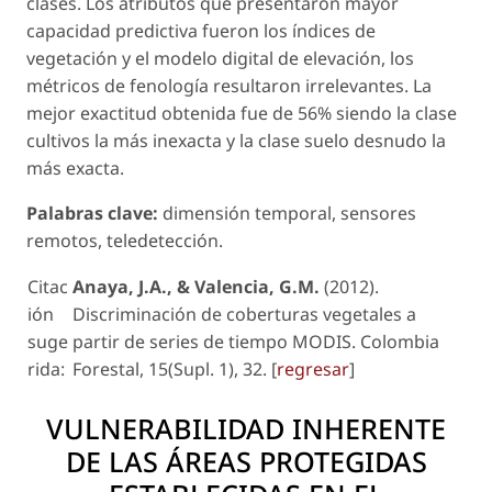
clases. Los atributos que presentaron mayor
capacidad predictiva fueron los índices de
vegetación y el modelo digital de elevación, los
métricos de fenología resultaron irrelevantes. La
mejor exactitud obtenida fue de 56% siendo la clase
cultivos la más inexacta y la clase suelo desnudo la
más exacta.
Palabras clave:
dimensión temporal, sensores
remotos, teledetección.
Citac
Anaya, J.A., & Valencia, G.M.
(2012).
ión
Discriminación de coberturas vegetales a
suge
partir de series de tiempo MODIS. Colombia
rida:
Forestal, 15(Supl. 1), 32. [
regresar
]
VULNERABILIDAD INHERENTE
DE LAS ÁREAS PROTEGIDAS