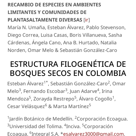
RECAMBIO DE ESPECIES EN AMBIENTES
LIMITANTES Y COMUNIDADES DE
PLANTASALTAMENTE DIVERSAS
[
ir
]
María N. Umaña, Esteban Álvarez, Pablo Stevenson,
Diego Correa, Luisa Casas, Boris Villanueva, Sasha
Cárdenas, Ángela Cano, Ana B. Hurtado, Natalia
Norden, Omar Melo & Sebastián González-Caro
ESTRUCTURA FILOGENÉTICA DE
BOSQUES SECOS EN COLOMBIA
1*
2
Esteban Álvarez
, Sebastián González-Caro
, Omar
3
3
4
Melo
, Fernando Escobar
, Juan Adarve
, Irina
5
5
1
Mendoza
, Zorayda Restrepo
, Álvaro Cogollo
,
6
5
Cesar Velásquez
& Marta Martínez
1
2
Jardín Botánico de Medellín.
Corporación Ecoagua.
3
4
5
Universidad del Tolima.
Inciva.
Corporación
6
Ecoagua.
Integral S.A. *
esalvarez3000@gmail.com
.