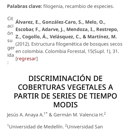
Palabras clave:
filogenia, recambio de especies.
Cit
Álvarez, E., González-Caro, S., Melo, O.,
aci
Escobar, F., Adarve, J., Mendoza, I., Restrepo,
ón
Z., Cogollo, Á., Velásquez, C., & Martínez, M.
su
(2012). Estructura filogenética de bosques secos
ger
en colombia. Colombia Forestal, 15(Supl. 1), 31.
ida
[
regresar
]
:
DISCRIMINACIÓN DE
COBERTURAS VEGETALES A
PARTIR DE SERIES DE TIEMPO
MODIS
1*
2
Jesús A. Anaya A.
& Germán M. Valencia H.
1
2
Universidad de Medellín.
Universidad San