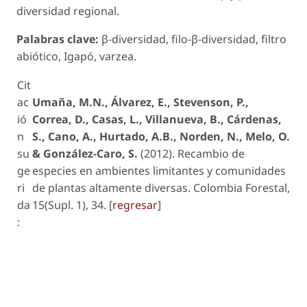
diversidad regional.
Palabras clave:
β-diversidad, filo-β-diversidad, filtro
abiótico, Igapó, varzea.
Cit
ac
Umaña, M.N., Álvarez, E., Stevenson, P.,
ió
Correa, D., Casas, L., Villanueva, B., Cárdenas,
n
S., Cano, A., Hurtado, A.B., Norden, N., Melo, O.
su
& González-Caro, S.
(2012). Recambio de
ge
especies en ambientes limitantes y comunidades
ri
de plantas altamente diversas. Colombia Forestal,
da
15(Supl. 1), 34. [
regresar
]
: