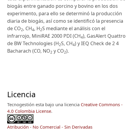
biogás entre ganado porcino y bovino en los dos
experimento, para ello se determinó la producción
diaria de biogás, así como se identificó la presencia
de CO
, CH
, H
S mediante el análisis con el
2
4
2
infrarrojo, MiniRAE 2000 PDI (CH
), GasAlert Quattro
4
de BW Technologies (H
S, CH
) y IEQ Check de 2 4
2
4
Bacharach (CO, NO
y CO
).
2
2
Licencia
Tecnogestión esta bajo una licencia
Creative Commons -
4.0 Colombia License
.
Atribución - No Comercial - Sin Derivadas