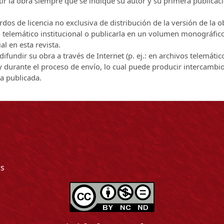
r la obra siempre que se indique su autor y su primera publicac
os de licencia no exclusiva de distribución de la versión de la o
vo telemático institucional o publicarla en un volumen monográfic
al en esta revista.
ifundir su obra a través de Internet (p. ej.: en archivos telemátic
 y durante el proceso de envío, lo cual puede producir intercambi
ra publicada.
as