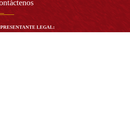
ontáctenos
PRESENTANTE LEGAL:
tor Dr. José Andelfo Lizcano Caro
toria@udistrital.edu.co
alle 13 # 31 -75
otá D.C. - República de Colombia
igo Postal:
111611 - 111611537
Atención a usuarios del Centro De Relevo:
57) 6013238314
(+57) 6013239300
ext: 1421 - (+57) 6013238340
Lunes a viernes de 8:00 a.m. a 5:00 p.m.
Atención al ciudadano:
atencion@udistrital.edu.co
Notificaciones judiciales:
ificacionjudicial@udistrital.edu.co