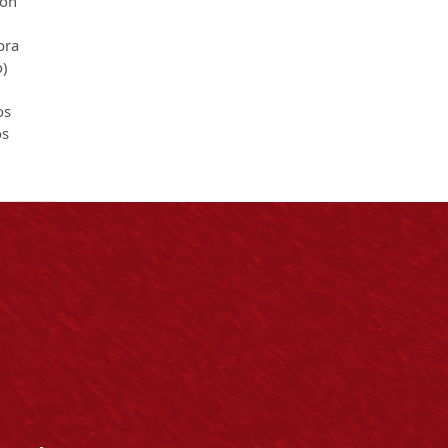
ión
bra
o)
os
os