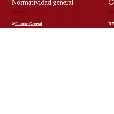
Normatividad general
C
Estatuto General
RE
Proyecto Universitario Institucional - PUI
Rec
rec
n y
Normatividad académica
C
Bog
Cód
Derechos pecuniarios
ión
Estatuto Estudiantil
(+
Estatuto Docente
Estatuto Académico
not