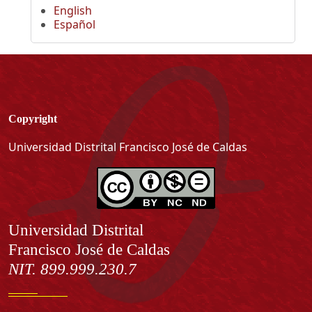
English
Español
Copyright
Universidad Distrital Francisco José de Caldas
Información
Universidad Distrital
Francisco José de Caldas
NIT. 899.999.230.7