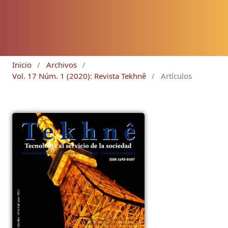
Inicio
/
Archivos
/
Vol. 17 Núm. 1 (2020): Revista Tekhnê
/
Artículos