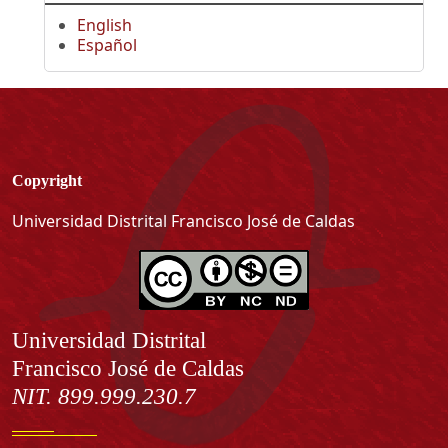
English
Español
Copyright
Universidad Distrital Francisco José de Caldas
Información
Universidad Distrital
Francisco José de Caldas
NIT. 899.999.230.7