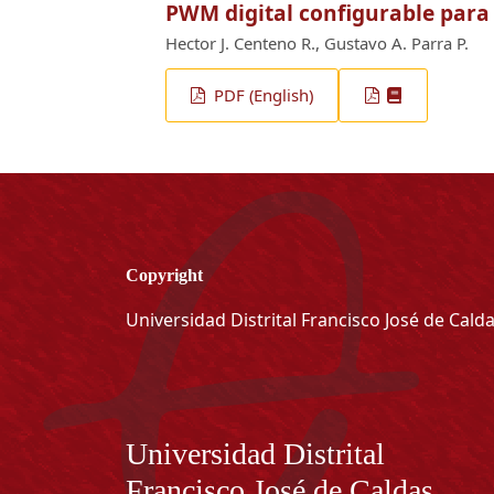
PWM digital configurable para
Hector J. Centeno R., Gustavo A. Parra P.
PDF (English)
Copyright
Universidad Distrital Francisco José de Cald
Información
Universidad Distrital
Francisco José de Caldas