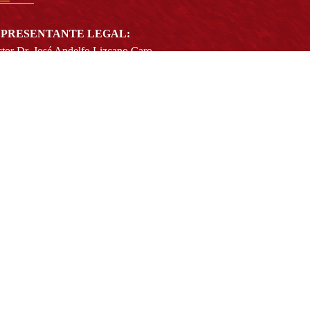
PRESENTANTE LEGAL:
tor Dr. José Andelfo Lizcano Caro
toria@udistrital.edu.co
alle 13 # 31 -75
otá D.C. - República de Colombia
igo Postal:
111611 - 111611537
Atención a usuarios del Centro De Relevo:
57) 6013238314
(+57) 6013239300
ext: 1421 - (+57) 6013238340
Lunes a viernes de 8:00 a.m. a 5:00 p.m.
Atención al ciudadano:
atencion@udistrital.edu.co
Notificaciones judiciales:
ificacionjudicial@udistrital.edu.co
Directorio institucional