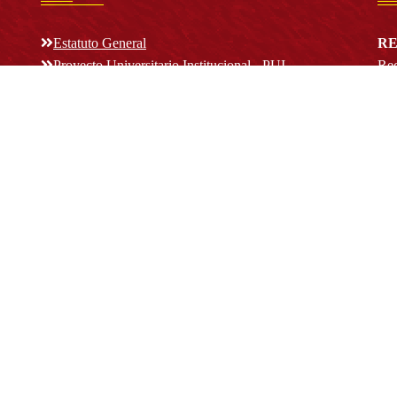
Estatuto General
RE
Proyecto Universitario Institucional - PUI
Rec
rec
n y
Normatividad académica
C
Bog
Cód
Derechos pecuniarios
ión
Estatuto Estudiantil
(+
Estatuto Docente
Estatuto Académico
not