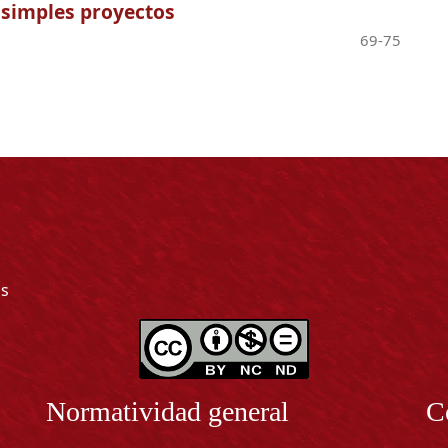
 simples proyectos
69-75
as
Normatividad general
C