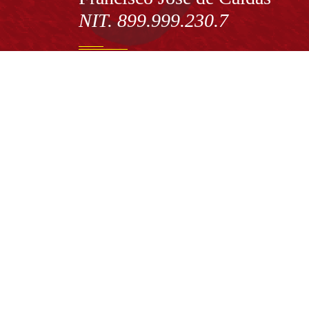
NIT. 899.999.230.7
Institución de Educación Superior sujeta a inspecció
vigilancia por el Ministerio de Educación Nacional
Acuerdo de creación N° 10 de 1948 del Concejo de
Bogotá
Acreditación Institucional de Alta Calidad - Resoluc
N° 023653 del 10 de diciembre del 2021
Redes sociales