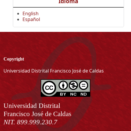
Idioma
English
Español
Copyright
Universidad Distrital Francisco José de Caldas
Información
Universidad Distrital
Francisco José de Caldas
NIT. 899.999.230.7