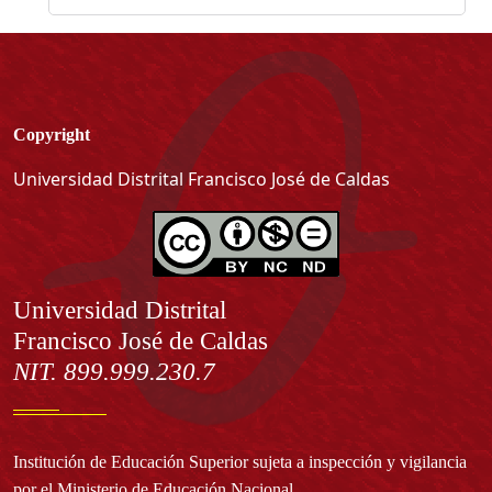
Copyright
Universidad Distrital Francisco José de Caldas
Información
Universidad Distrital
Francisco José de Caldas
NIT. 899.999.230.7
Institución de Educación Superior sujeta a inspección y vigilancia
por el Ministerio de Educación Nacional