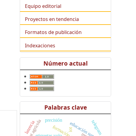
Equipo editorial
Proyectos en tendencia
Formatos de publicación
Indexaciones
Número actual
Palabras clave
precisión
robot agrícola
telegram
latencia
educación superior
iot
etiquetas yolo