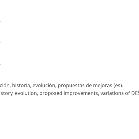
s
s
s
ción, historia, evolución, propuestas de mejoras (es).
history, evolution, proposed improvements, variations of DE