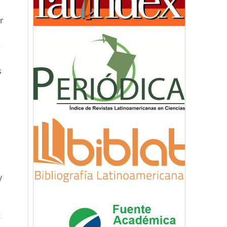
r
e
s
y
t