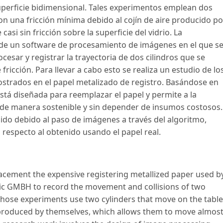
superficie bidimensional. Tales experimentos emplean dos
n una fricción mínima debido al cojín de aire producido po
asi sin fricción sobre la superficie del vidrio. La
o de un software de procesamiento de imágenes en el que s
cesar y registrar la trayectoria de dos cilindros que se
icción. Para llevar a cabo esto se realiza un estudio de lo
strados en el papel metalizado de registro. Basándose en
está diseñada para reemplazar el papel y permite a la
 de manera sostenible y sin depender de insumos costosos.
nido debido al paso de imágenes a través del algoritmo,
 respecto al obtenido usando el papel real.
acement the expensive registering metallized paper used b
ctic GMBH to record the movement and collisions of two
Those experiments use two cylinders that move on the table
n produced by themselves, which allows them to move almos